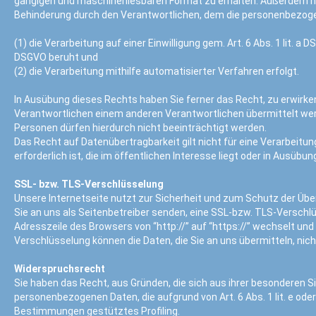
gängigen und maschinenlesbaren Format zu erhalten. Außerdem h
Behinderung durch den Verantwortlichen, dem die personenbezogen
(1) die Verarbeitung auf einer Einwilligung gem. Art. 6 Abs. 1 lit. a D
DSGVO beruht und
(2) die Verarbeitung mithilfe automatisierter Verfahren erfolgt.
In Ausübung dieses Rechts haben Sie ferner das Recht, zu erwirk
Verantwortlichen einem anderen Verantwortlichen übermittelt wer
Personen dürfen hierdurch nicht beeinträchtigt werden.
Das Recht auf Datenübertragbarkeit gilt nicht für eine Verarbeit
erforderlich ist, die im öffentlichen Interesse liegt oder in Ausüb
SSL- bzw. TLS-Verschlüsselung
Unsere Internetseite nutzt zur Sicherheit und zum Schutz der Über
Sie an uns als Seitenbetreiber senden, eine SSL-bzw. TLS-Verschlü
Adresszeile des Browsers von “http://” auf “https://” wechselt und
Verschlüsselung können die Daten, die Sie an uns übermitteln, nic
Widerspruchsrecht
Sie haben das Recht, aus Gründen, die sich aus ihrer besonderen S
personenbezogenen Daten, die aufgrund von Art. 6 Abs. 1 lit. e oder
Bestimmungen gestütztes Profiling.